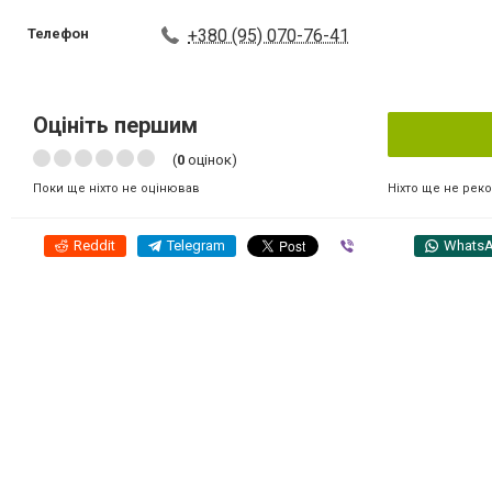
Телефон
+380 (95) 070-76-41
Оцініть першим
(
0
оцінок)
Ніхто ще не рек
Поки ще ніхто не оцінював
Reddit
Telegram
Viber
Whats