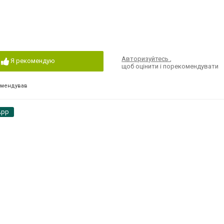
Авторизуйтесь
,
Я рекомендую
щоб оцінити і порекомендувати
омендував
App