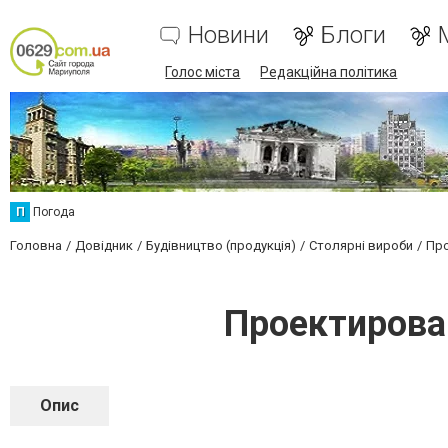
Новини
Блоги
Голос міста
Редакційна політика
П
Погода
Головна
Довідник
Будівництво (продукція)
Столярні вироби
Про
Проектирова
Опис