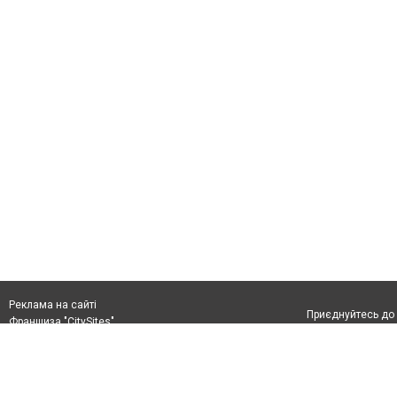
Реклама на сайті
Приєднуйтесь до 
Франшиза "CitySites"
+38 (096) 91 303 68
Віримо в повернення до Маріуполя
Допускається цит