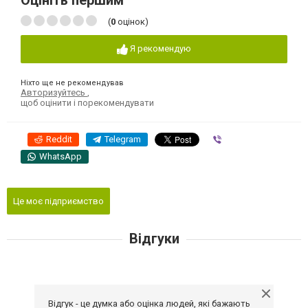
Оцініть першим
(
0
оцінок)
Я рекомендую
Ніхто ще не рекомендував
Авторизуйтесь
,
щоб оцінити і порекомендувати
Reddit
Telegram
Viber
WhatsApp
Це моє підприємство
Відгуки
Відгук - це думка або оцінка людей, які бажають