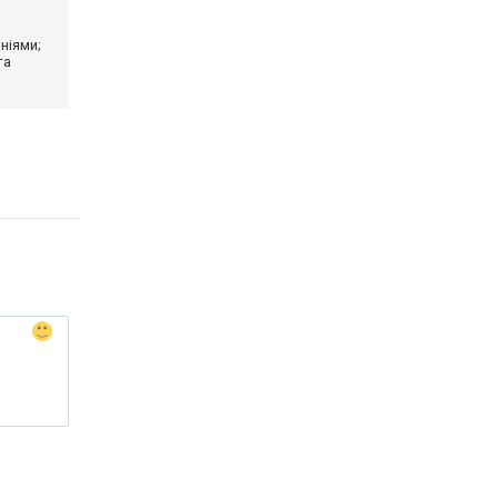
ніями;
та