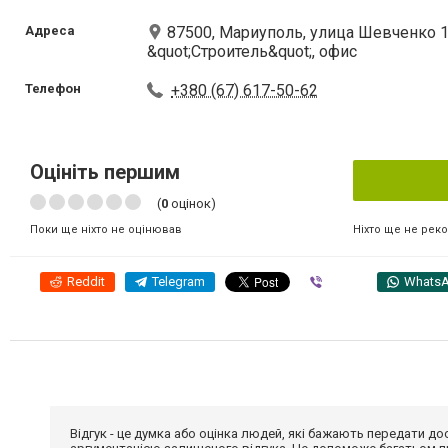
Адреса
87500, Мариуполь, улица Шевченко 11
&quot;Строитель&quot;, офис
Телефон
+380 (67) 617-50-62
Оцініть першим
(
0
оцінок)
Ніхто ще не рек
Поки ще ніхто не оцінював
Reddit
Telegram
Viber
Whats
Відгук - це думка або оцінка людей, які бажають передати 