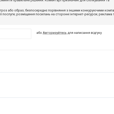
ийняти правильне рішення. Коментарі призначені для спілкування та
гроз або образ; безпосереднє порівняння з іншими конкуруючими компа
 її послуги; розміщення посилань на сторонні інтернет-ресурси; реклама 
або
Авторизуйтесь
для написання відгуку