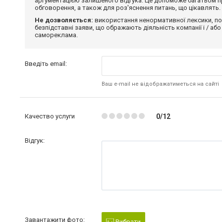
аргументацією залишеного відгука. Це допоможе багатьом пр
обговорення, а також для роз'яснення питань, що цікавлять.
Не дозволяється:
використання ненормативної лексики, по
безпідставні заяви, що ображають діяльність компанії і / або
самореклама.
Введіть email:
Ваш e-mail не відображатиметься на сайті
Качество услуги
0/12
Відгук:
Завантажити фото:
Вибрати