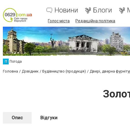
Новини
Блоги
Голос міста
Редакційна політика
П
Погода
Головна
Довідник
Будівництво (продукція)
Двері, дверна фурніту
Золо
Опис
Відгуки