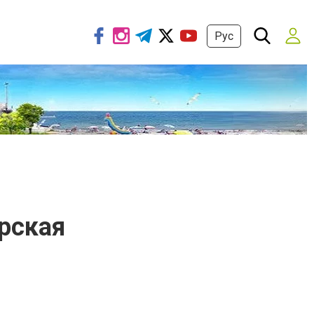
Рус
рская