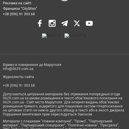
Реклама на сайті
Франшиза "CitySites"
+38 (096) 91 303 68
Віримо в повернення до Маріуполя
info@0629.com.ua
Журналисты сайта
+38 (096) 91 303 68
Допускається цитування матеріалів без отримання попередньої згоди
0629.com.ua за умови розміщення в тексті обов'язкового посилання на
0629.com.ua - Сайт міста Маріуполя. Для інтернет-видань обов'язкове
розміщення прямого, відкритого для пошукових систем гіперпосилання
на цитовані статті не нижче другого абзацу в тексті або в якості джерела.
Порушення виняткових прав переслідується Законом.
Матеріали з плашками "Новини компаній", "Промо", "Партнерський
матеріал", "Партнерський спецпроєкт", "Політичні новини", "Пресреліз",