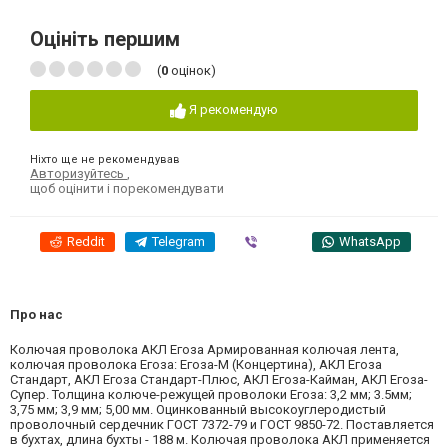
Оцініть першим
(
0
оцінок)
Я рекомендую
Ніхто ще не рекомендував
Авторизуйтесь
,
щоб оцінити і порекомендувати
Reddit
Telegram
Viber
WhatsApp
Про нас
Колючая проволока АКЛ Егоза Армированная колючая лента,
колючая проволока Егоза: Егоза-М (Концертина), АКЛ Егоза
Стандарт, АКЛ Егоза Стандарт-Плюс, АКЛ Егоза-Кайман, АКЛ Егоза-
Супер. Толщина колюче-режущей проволоки Егоза: 3,2 мм; 3.5мм;
3,75 мм; 3,9 мм; 5,00 мм. Оцинкованный высокоуглеродистый
проволочный сердечник ГОСТ 7372-79 и ГОСТ 9850-72. Поставляется
в бухтах, длина бухты - 188 м. Колючая проволока АКЛ применяется