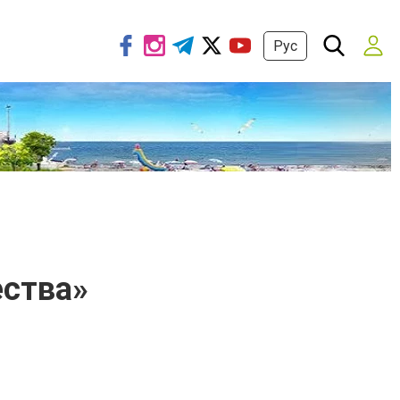
Рус
ества»