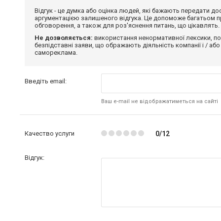
Відгук - це думка або оцінка людей, які бажають передати 
аргументацією залишеного відгука. Це допоможе багатьом пр
обговорення, а також для роз'яснення питань, що цікавлять.
Не дозволяється:
використання ненормативної лексики, по
безпідставні заяви, що ображають діяльність компанії і / або
самореклама.
Введіть email:
Ваш e-mail не відображатиметься на сайті
Качество услуги
0/12
Відгук: