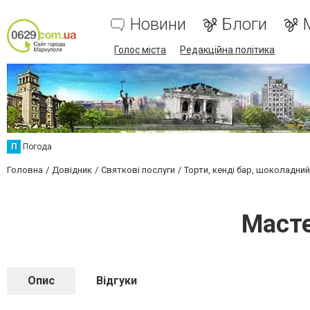
Новини
Блоги
Голос міста
Редакційна політика
П
Погода
Головна
Довідник
Святкові послуги
Торти, кенді бар, шоколадни
Масте
Опис
Відгуки