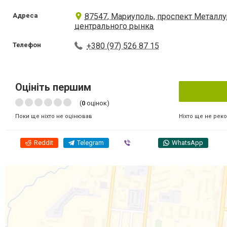
Адреса
87547, Мариуполь, проспект Металлур
центрального рынка
Телефон
+380 (97) 526 87 15
Оцініть першим
(
0
оцінок)
Ніхто ще не рек
Поки ще ніхто не оцінював
Reddit
Telegram
Viber
WhatsApp