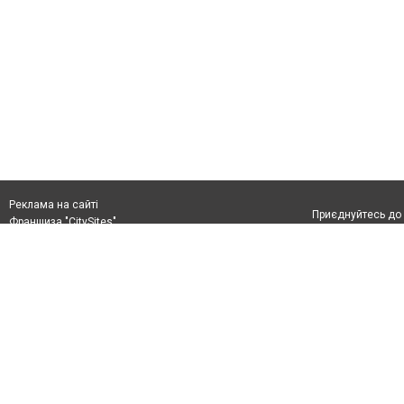
Реклама на сайті
Приєднуйтесь до 
Франшиза "CitySites"
+38 (096) 91 303 68
Віримо в повернення до Маріуполя
Допускається цит
info@0629.com.ua
тексті обов'язко
розміщення прямо
Журналисты сайта
абзацу в тексті 
Матеріали з плаш
+38 (096) 91 303 68
"Політичні новини