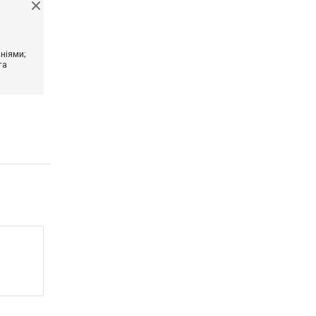
ніями;
та