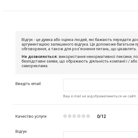
Відгук - це думка або оцінка людей, які бажають передати 
аргументацією залишеного відгука. Це допоможе багатьом пр
обговорення, а також для роз'яснення питань, що цікавлять.
Не дозволяється:
використання ненормативної лексики, по
безпідставні заяви, що ображають діяльність компанії і / або
самореклама.
Введіть email:
Ваш e-mail не відображатиметься на сайті
Качество услуги
0/12
Відгук: