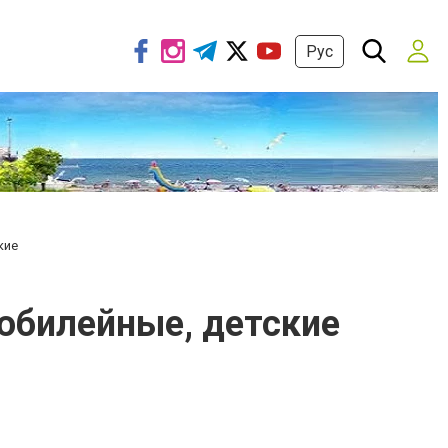
Рус
кие
 юбилейные, детские