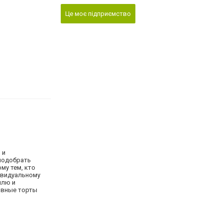
Це моє підприємство
 и
подобрать
му тем, кто
ивидуальному
илю и
зивные торты