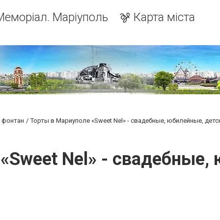
Меморіал. Маріуполь
Карта міста
й фонтан
Торты в Мариуполе «Sweet Nel» - свадебные, юбилейные, детс
«Sweet Nel» - свадебные,