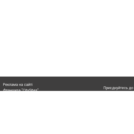
Реклама на сайті
Приєднуйтесь до 
Франшиза "CitySites"
+38 (096) 91 303 68
Віримо в повернення до Маріуполя
Допускається цит
info@0629.com.ua
тексті обов'язко
розміщення прямо
Журналисты сайта
абзацу в тексті 