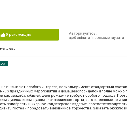
Авторизуйтесь
,
Я рекомендую
щоб оцінити і порекомендувати
омендував
App
не вызывают особого интереса, поскольку имеют стандартный состав
ромных праздничных мероприятий и домашних посиделок вполне можно 
 как свадьба, юбилей, день рождение требуют особого подхода. Поэто
имым и уникальным, нужны эксклюзивные торты, изготовленные по инд
ь приобрести шикарное кондитерское изделие, соответствующее ст
удивить гостей и порадовать виновников торжества. Заказать эксклю