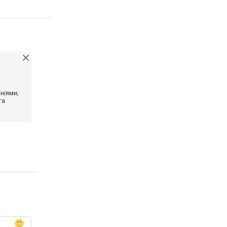
ніями;
та