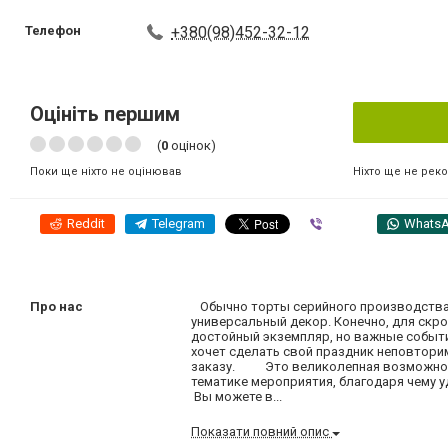
Телефон
+380(98)452-32-12
Оцініть першим
(
0
оцінок)
Ніхто ще не рек
Поки ще ніхто не оцінював
Reddit
Telegram
Viber
Whats
Про нас
Обычно торты серийного производства 
универсальный декор. Конечно, для ск
достойный экземпляр, но важные события
хочет сделать свой праздник неповтор
заказу. Это великолепная возможност
тематике мероприятия, благодаря чему 
Вы можете в...
Показати повний опис