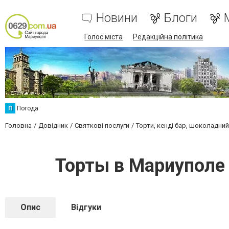
Новини
Блоги
Голос міста
Редакційна політика
П
Погода
Головна
Довідник
Святкові послуги
Торти, кенді бар, шоколадни
Торты в Мариуполе 
Опис
Відгуки