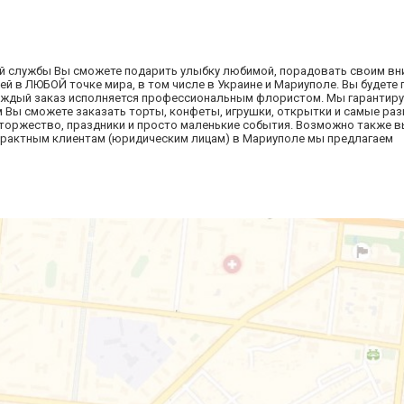
 службы Вы сможете подарить улыбку любимой, порадовать своим в
ей в ЛЮБОЙ точке мира, в том числе в Украине и Мариуполе. Вы будете
аждый заказ исполняется профессиональным флористом. Мы гарантир
ам Вы сможете заказать торты, конфеты, игрушки, открытки и самые ра
торжество, праздники и просто маленькие события. Возможно также 
трактным клиентам (юридическим лицам) в Мариуполе мы предлагаем