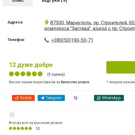
Опис
Відгуки (9)
Адреса
87500, Мариуполь, пр. Строителей, 
комплекса "Застава", въезд с пр. Строит
Телефон
+380(50)190-50-71
12
дуже добре
(
1
оцінка)
1 людина реком
Високі оцінки користувачів за
Качество услуги
Reddit
Telegram
Viber
WhatsApp
Всегда все на высоком уровне
12