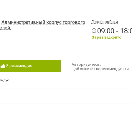
60, Административный корпус торгового
Графік роботи
елей.
09:00 - 18:
Зараз відкрито
Авторизуйтесь
,
Я рекомендую
щоб оцінити і порекомендувати
ендує