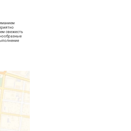
ниманием
 приятно
уем свежесть
знообразные
выполнение