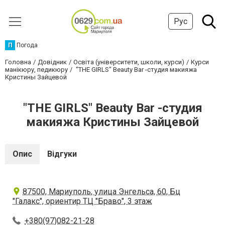
Рус
П
Погода
Головна
Довідник
Освіта (університети, школи, курси)
Курси
манікюру, педикюру
"THE GIRLS" Beauty Bar -студия макияжа
Кристины Зайцевой
"THE GIRLS" Beauty Bar -студия
макияжа Кристины Зайцевой
Опис
Відгуки
87500, Мариуполь, улица Энгельса, 60, Бц
"Галакс", ориентир ТЦ "Браво", 3 этаж
+380(97)082-21-28