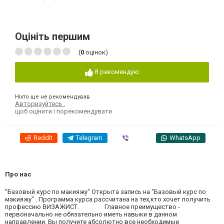
Оцініть першим
(
0
оцінок)
Я рекомендую
Ніхто ще не рекомендував
Авторизуйтесь
,
щоб оцінити і порекомендувати
Reddit
Telegram
Viber
WhatsApp
Про нас
"Базовый курс по макияжу" Открыта запись на "Базовый курс по
макияжу" . Программа курса рассчитана на тех,кто хочет получить
профессию ВИЗАЖИСТ. Главное преимущество -
первоначально не обязательно иметь навыки в данном
направлении. Вы получите абсолютно все необходимые