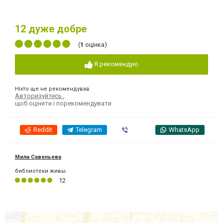
12
дуже добре
(
1
оцінка)
Я рекомендую
Ніхто ще не рекомендував
Авторизуйтесь
,
щоб оцінити і порекомендувати
Reddit
Telegram
Viber
WhatsApp
Мила Савельева
библиотеки живы
12