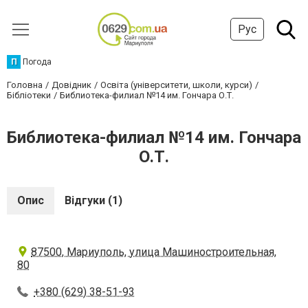
Рус
П
Погода
Головна
Довідник
Освіта (університети, школи, курси)
Бібліотеки
Библиотека-филиал №14 им. Гончара О.Т.
Библиотека-филиал №14 им. Гончара
О.Т.
Опис
Відгуки (1)
87500, Мариуполь, улица Машиностроительная,
80
+380 (629) 38-51-93