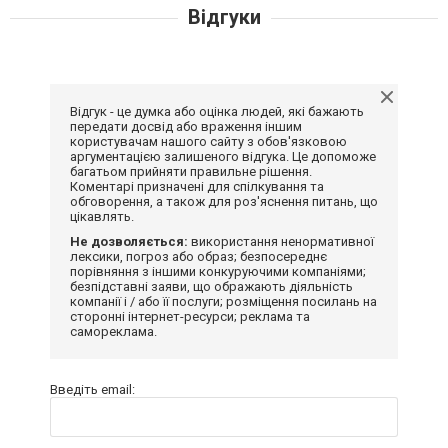
Відгуки
Відгук - це думка або оцінка людей, які бажають
передати досвід або враження іншим
користувачам нашого сайту з обов'язковою
аргументацією залишеного відгука. Це допоможе
багатьом прийняти правильне рішення.
Коментарі призначені для спілкування та
обговорення, а також для роз'яснення питань, що
цікавлять.
Не дозволяється:
використання ненормативної
лексики, погроз або образ; безпосереднє
порівняння з іншими конкуруючими компаніями;
безпідставні заяви, що ображають діяльність
компанії і / або її послуги; розміщення посилань на
сторонні інтернет-ресурси; реклама та
самореклама.
Введіть email: