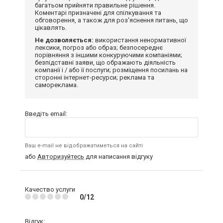
багатьом прийняти правильне рішення.
Коментарі призначені для спілкування та
обговорення, а також для роз'яснення питань, що
цікавлять.
Не дозволяється:
використання ненормативної
лексики, погроз або образ; безпосереднє
порівняння з іншими конкуруючими компаніями;
безпідставні заяви, що ображають діяльність
компанії і / або її послуги; розміщення посилань на
сторонні інтернет-ресурси; реклама та
самореклама.
Введіть email:
Ваш e-mail не відображатиметься на сайті
або
Авторизуйтесь
для написання відгуку
Качество услуги
0/12
Відгук: