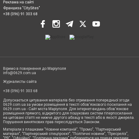
Реклама на сайті
Франшиза "CitySites"
+38 (096) 91 303 68
Віримо в повернення до Маріуполя
info@0629.com.ua
Журналисты сайта
+38 (096) 91 303 68
Допускається цитування матеріалів без отримання попередньої згоди
0629.com.ua за умови розміщення в тексті обов'язкового посилання на
0629.com.ua - Сайт міста Маріуполя. Для інтернет-видань обов'язкове
розміщення прямого, відкритого для пошукових систем гіперпосилання
на цитовані статті не нижче другого абзацу в тексті або в якості джерела.
Порушення виняткових прав переслідується Законом.
Матеріали з плашками "Новини компаній", "Промо", "Партнерський
матеріал", "Партнерський спецпроєкт", "Політичні новини", "Пресреліз",
"PR", "Офіційно", "Політична реклама" публікуються на правах реклами.