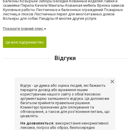
Балконы Козырьки Заборы Беседки Кованные изделия Лавки и
скамейки Перила Качели Мангалы Кованная мебель Врезка замков
Кузовные работы Лестничных и балконных ограждений Пожарных
лестниц и люков Лестничных перил для многоэтажных домов
Вольеры для собак Пандусы И многие другие услуги
Показати повний опис
Це моє підприємство
Відгуки
Відгук - це думка або оцінка людей, які бажають
передати досвід або враження іншим
користувачам нашого сайту з обов'язковою
аргументацією залишеного відгука. Це допоможе
багатьом прийняти правильне рішення.
Коментарі призначені для спілкування та
обговорення, а також для роз'яснення питань, що
цікавлять.
Не дозволяється:
використання ненормативної
лексики, погроз або образ; безпосереднє