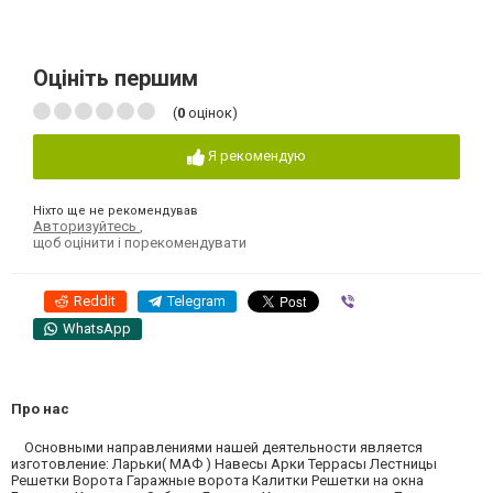
Оцініть першим
(
0
оцінок)
Я рекомендую
Ніхто ще не рекомендував
Авторизуйтесь
,
щоб оцінити і порекомендувати
Reddit
Telegram
Viber
WhatsApp
Про нас
Основными направлениями нашей деятельности является
изготовление: Ларьки( МАФ ) Навесы Арки Террасы Лестницы
Решетки Ворота Гаражные ворота Калитки Решетки на окна