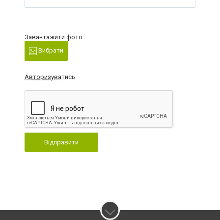
Завантажити фото:
Вибрати
Авторизуватись
Відправити