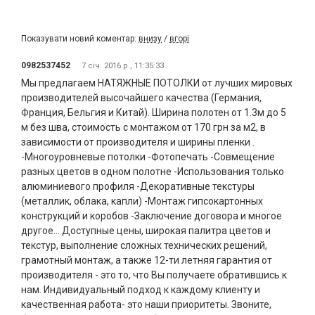
Показувати новий коментар:
внизу
/
вгорі
0982537452
7 січ. 2016 р., 11:35:33
Мы предлагаем НАТЯЖНЫЕ ПОТОЛКИ от лучших мировых
производителей высочайшего качества (Германия,
Франция, Бельгия и Китай). Ширина полотен от 1.3м до 5
м без шва, стоимость с монтажом от 170 грн за м2, в
зависимости от производителя и ширины пленки .
-Многоуровневые потолки -Фотопечать -Совмещение
разных цветов в одном полотне -Использования только
алюминиевого профиля -Декоративные текстуры
(металлик, облака, капли) -Монтаж гипсокартонных
конструкций и коробов -Заключение договора и многое
другое... Доступные цены, широкая палитра цветов и
текстур, выполнение сложных технических решений,
грамотный монтаж, а также 12-ти летняя гарантия от
производителя - это то, что Вы получаете обратившись к
нам. Индивидуальный подход к каждому клиенту и
качественная работа- это наши приоритеты. Звоните,