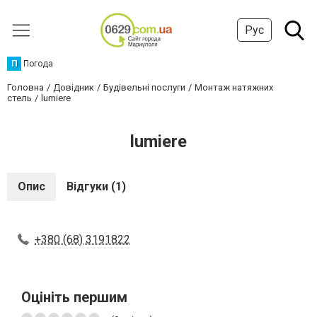
Рус
П
Погода
Головна
Довідник
Будівельні послуги
Монтаж натяжних
стель
lumiere
lumiere
Опис
Відгуки (1)
+380 (68) 3191822
Оцініть першим