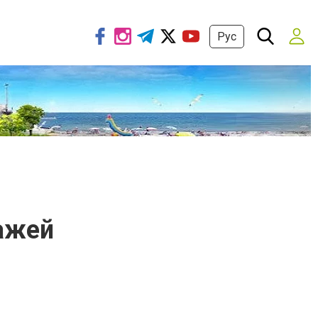
Рус
ажей