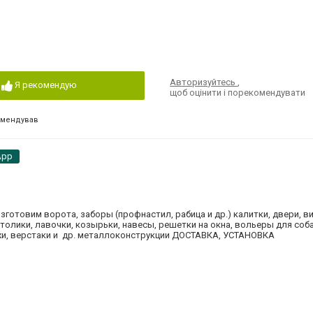
Авторизуйтесь
,
Я рекомендую
щоб оцінити і порекомендувати
омендував
App
товим ворота, заборы (профнастил, рабица и др.) калитки, двери, в
столики, лавочки, козырьки, навесы, решетки на окна, вольеры для соба
жи, верстаки и др. металлоконструкции ДОСТАВКА, УСТАНОВКА