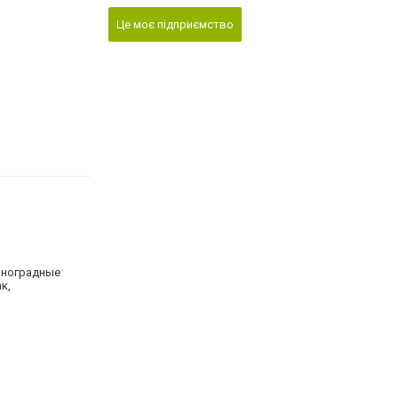
Це моє підприємство
иноградные
к,