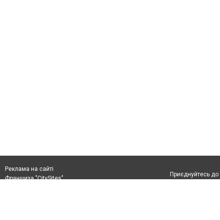
Реклама на сайті
Приєднуйтесь до 
Франшиза "CitySites"
+38 (096) 91 303 68
Віримо в повернення до Маріуполя
Допускається цит