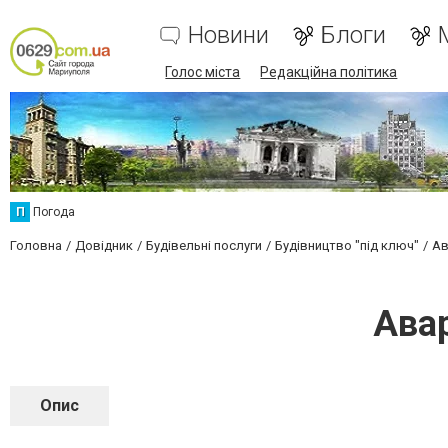
Новини
Блоги
Голос міста
Редакційна політика
П
Погода
Головна
Довідник
Будівельні послуги
Будівництво "під ключ"
Ав
Ава
Опис