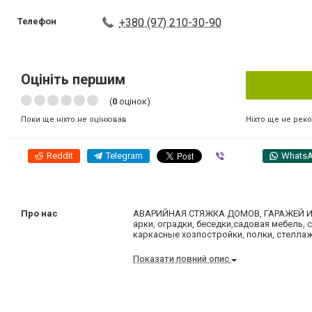
Телефон
+380 (97) 210-30-90
Оцініть першим
(
0
оцінок)
Ніхто ще не рек
Поки ще ніхто не оцінював
Reddit
Telegram
Viber
Whats
Про нас
АВАРИЙНАЯ СТЯЖКА ДОМОВ, ГАРАЖЕЙ Изго
арки, оградки, беседки,садовая мебель, 
каркасные хозпостройки, полки, стелла
Показати повний опис