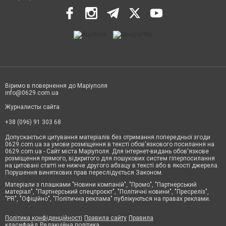
Віримо в повернення до Маріуполя
info@0629.com.ua
Журналисты сайта
+38 (096) 91 303 68
Допускається цитування матеріалів без отримання попередньої згоди
0629.com.ua за умови розміщення в тексті обов'язкового посилання на
0629.com.ua - Сайт міста Маріуполя. Для інтернет-видань обов'язкове
розміщення прямого, відкритого для пошукових систем гіперпосилання
на цитовані статті не нижче другого абзацу в тексті або в якості джерела.
Порушення виняткових прав переслідується Законом.
Матеріали з плашками "Новини компаній", "Промо", "Партнерський
матеріал", "Партнерський спецпроєкт", "Політичні новини", "Пресреліз",
"PR", "Офіційно", "Політична реклама" публікуються на правах реклами.
Політика конфіденційності
Правила сайту
Правила
класифайд
Редакційна політика