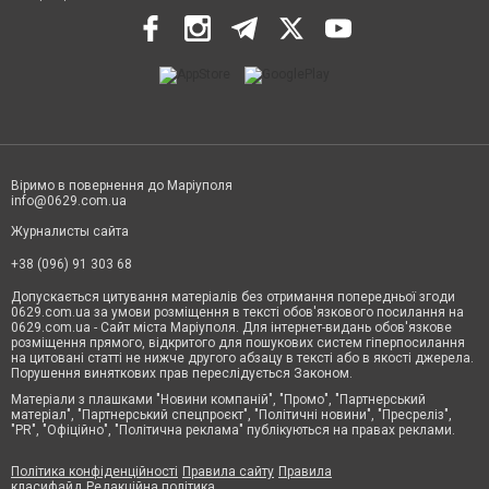
Віримо в повернення до Маріуполя
info@0629.com.ua
Журналисты сайта
+38 (096) 91 303 68
Допускається цитування матеріалів без отримання попередньої згоди
0629.com.ua за умови розміщення в тексті обов'язкового посилання на
0629.com.ua - Сайт міста Маріуполя. Для інтернет-видань обов'язкове
розміщення прямого, відкритого для пошукових систем гіперпосилання
на цитовані статті не нижче другого абзацу в тексті або в якості джерела.
Порушення виняткових прав переслідується Законом.
Матеріали з плашками "Новини компаній", "Промо", "Партнерський
матеріал", "Партнерський спецпроєкт", "Політичні новини", "Пресреліз",
"PR", "Офіційно", "Політична реклама" публікуються на правах реклами.
Політика конфіденційності
Правила сайту
Правила
класифайд
Редакційна політика