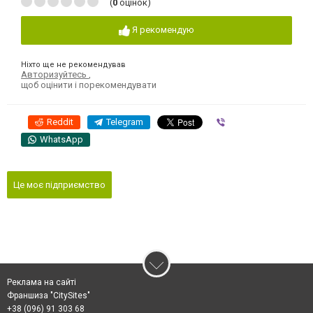
(
0
оцінок)
Я рекомендую
Ніхто ще не рекомендував
Авторизуйтесь
,
щоб оцінити і порекомендувати
Reddit
Telegram
Viber
WhatsApp
Це моє підприємство
Реклама на сайті
Франшиза "CitySites"
+38 (096) 91 303 68