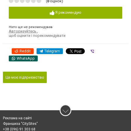
(
0
оцінок)
Я рекомендую
Ніхто ще не рекомендував
Авторизуйтесь
,
щоб оцінити і порекомендувати
Reddit
Telegram
Viber
WhatsApp
Це моє підприємство
Реклама на сайті
Франшиза "CitySites"
+38 (096) 91 303 68