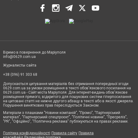
Віримо в повернення до Маріуполя
info@0629.com.ua
Журналисты сайта
+38 (096) 91 303 68
Допускається цитування матеріалів без отримання попередньої згоди
0629.com.ua за умови розміщення в тексті обов'язкового посилання на
0629.com.ua - Сайт міста Маріуполя. Для інтернет-видань обов'язкове
розміщення прямого, відкритого для пошукових систем гіперпосилання
на цитовані статті не нижче другого абзацу в тексті або в якості джерела.
Порушення виняткових прав переслідується Законом.
Матеріали з плашками "Новини компаній", "Промо", "Партнерський
матеріал", "Партнерський спецпроєкт", "Політичні новини", "Пресреліз",
"PR", "Офіційно", "Політична реклама" публікуються на правах реклами.
Політика конфіденційності
Правила сайту
Правила
класифайд
Редакційна політика