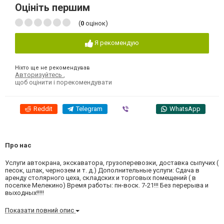
Оцініть першим
(
0
оцінок)
Я рекомендую
Ніхто ще не рекомендував
Авторизуйтесь
,
щоб оцінити і порекомендувати
Reddit
Telegram
Viber
WhatsApp
Про нас
Услуги автокрана, экскаватора, грузоперевозки, доставка сыпучих (
песок, шлак, чернозем и т. д.) Дополнительные услуги: Сдача в
аренду столярного цеха, складских и торговых помещений ( в
поселке Мелекино) Время работы: пн-воск. 7-21!!! Без перерыва и
выходных!!!!!
Показати повний опис