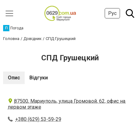
Рус
П
Погода
Головна
Довідник
СПД Грушецкий
СПД Грушецкий
Опис
Відгуки
87500, Мариуполь, улица Громовой, 62, офис на
первом этаже
+380 (629) 53-59-29