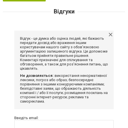
Відгуки
Відгук - це думка або оцінка людей, які бажають
передати досвід або враження іншим
користувачам нашого сайту з обов'язковою
аргументацією залишеного відгука. Це допоможе
багатьом прийняти правильне рішення.
Коментарі призначені для спілкування та
обговорення, а також для роз'яснення питань, що
цікавлять.
Не дозволяється:
використання ненормативної
лексики, погроз або образ; безпосереднє
порівняння з іншими конкуруючими компаніями;
безпідставні заяви, що ображають діяльність
компанії і / або її послуги; розміщення посилань на
сторонні інтернет-ресурси; реклама та
самореклама.
Введіть email: