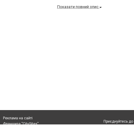
Показати повний опис
Реклама на сайті
Приєднуйтесь до 
Франшиза "CitySites"
+38 (096) 91 303 68