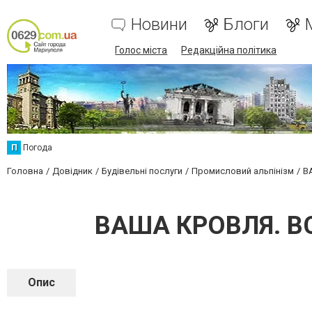
Новини
Блоги
Голос міста
Редакційна політика
П
Погода
Головна
Довідник
Будівельні послуги
Промисловий альпінізм
В
ВАША КРОВЛЯ. В
Опис