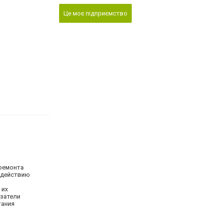
Це моє підприємство
 ремонта
здействию
 их
азатели
тания