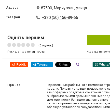
Адреса
87500, Мариуполь, улица
Телефон
+380 (50) 156-89-66
Оцініть першим
(
0
оцінок)
Ніхто ще не рек
Поки ще ніхто не оцінював
Reddit
Telegram
Viber
Whats
Про нас
Кровельные работы - это комплекс стро
кровли. Покрытие крыши подвержено су
атмосферных осадков в сочетании с тем
выбрасываемыми промышленными предпри
долговечности большое значение имеют 
свойств кровельных материалов опреде
образцов установлен государственными 