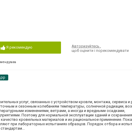
Авторизуйтесь
,
Я рекомендую
щоб оцінити і порекомендувати
омендував
App
ительных услуг, связанных с устройством кровли, монтажа, сервиса и
точным и сезонным колебаниям температуры, солнечной радиации, во
пературными изменениями, ветрами, а иногда и вредными осадками,
ятиями. Поэтому для нормальной эксплуатации зданий и сохранения
качество кровельных материалов и их рациональное применение. Пок
ляют при лабораторных испытаниях образцов. Порядок отбора и испы
стандартам...