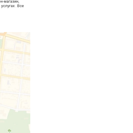
н-магазин,
слугах . Все