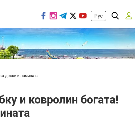
Рус
ка доски и ламината
ку и ковролин богата!
мината