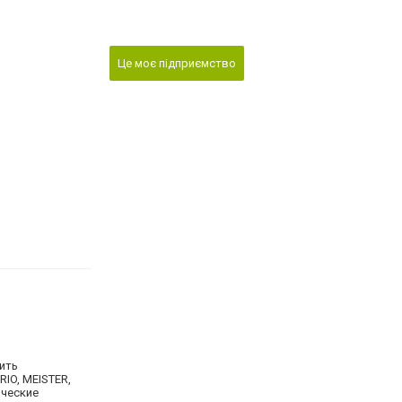
Це моє підприємство
вить
IO, MEISTER,
рческие