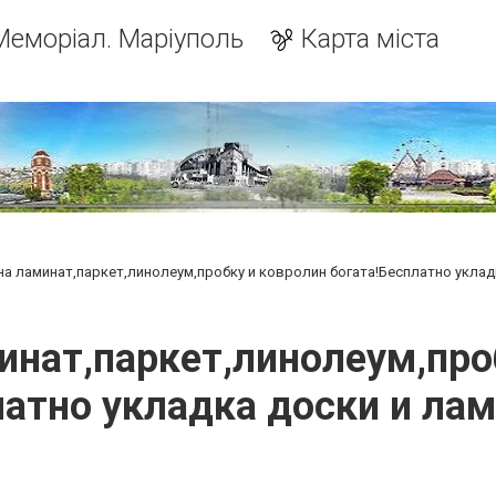
Меморіал. Маріуполь
Карта міста
на ламинат,паркет,линолеум,пробку и ковролин богата!Бесплатно уклад
инат,паркет,линолеум,проб
атно укладка доски и ла