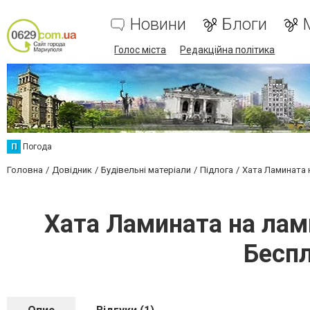
Новини
Блоги
Голос міста
Редакційна політика
П
Погода
Головна
Довідник
Будівельні матеріали
Підлога
Хата Ламината 
Хата Ламината на лам
Беспл