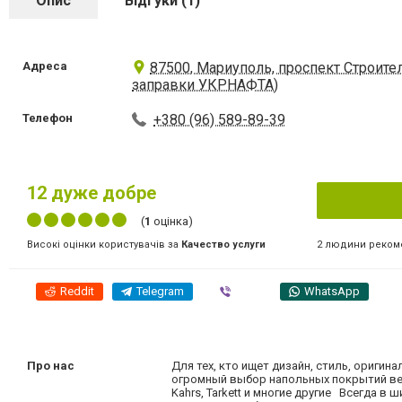
Опис
Відгуки (1)
Адреса
87500, Мариуполь, проспект Строител
заправки УКРНАФТА)
Телефон
+380 (96) 589-89-39
12
дуже добре
(
1
оцінка)
2 людини реком
Високі оцінки користувачів за
Качество услуги
Reddit
Telegram
Viber
WhatsApp
Про нас
Для тех, кто ищет дизайн, стиль, ориги
огромный выбор напольных покрытий веду
Kahrs, Tarkett и многие другие Всегда в