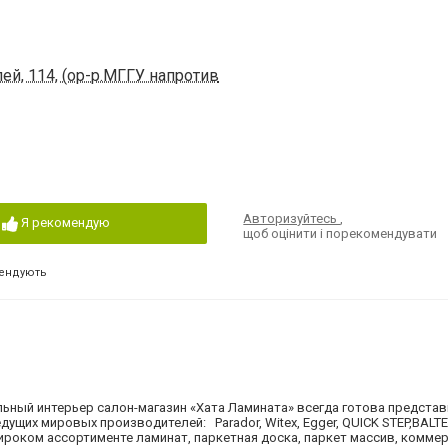
ей, 114, (ор-р.МГГУ напротив
Авторизуйтесь
,
Я рекомендую
щоб оцінити і порекомендувати
ендують
нальный интерьер салон-магазин «Хата Ламината» всегда готова предста
щих мировых производителей: Parador, Witex, Egger, QUICK STEP,BALTER
 широком ассортименте ламинат, паркетная доска, паркет массив, комме