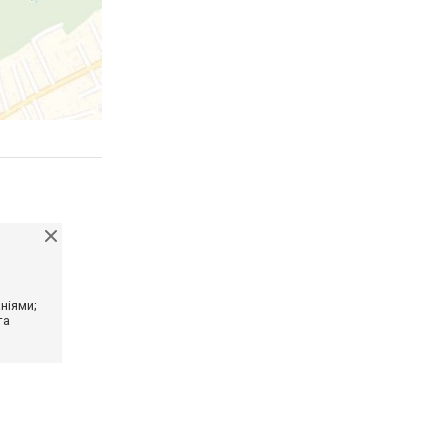
ніями;
та