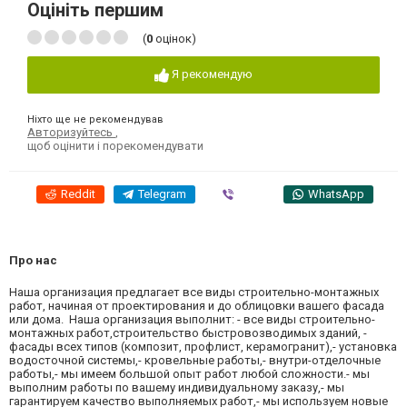
Оцініть першим
(
0
оцінок)
Я рекомендую
Ніхто ще не рекомендував
Авторизуйтесь
,
щоб оцінити і порекомендувати
Reddit
Telegram
Viber
WhatsApp
Про нас
Наша организация предлагает все виды строительно-монтажных
работ, начиная от проектирования и до облицовки вашего фасада
или дома. Наша организация выполнит: - все виды строительно-
монтажных работ,строительство быстровозводимых зданий, -
фасады всех типов (композит, профлист, керамогранит),- установка
водосточной системы,- кровельные работы,- внутри-отделочные
работы,- мы имеем большой опыт работ любой сложности.- мы
выполним работы по вашему индивидуальному заказу,- мы
гарантируем качество выполняемых работ,- мы используем новые