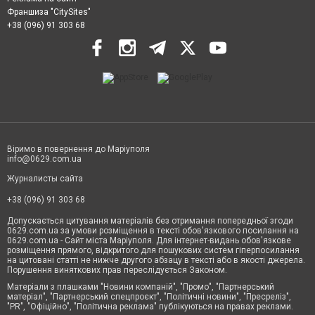
Франшиза "CitySites"
+38 (096) 91 303 68
Віримо в повернення до Маріуполя
info@0629.com.ua
Журналисты сайта
+38 (096) 91 303 68
Допускається цитування матеріалів без отримання попередньої згоди
0629.com.ua за умови розміщення в тексті обов'язкового посилання на
0629.com.ua - Сайт міста Маріуполя. Для інтернет-видань обов'язкове
розміщення прямого, відкритого для пошукових систем гіперпосилання
на цитовані статті не нижче другого абзацу в тексті або в якості джерела.
Порушення виняткових прав переслідується Законом.
Матеріали з плашками "Новини компаній", "Промо", "Партнерський
матеріал", "Партнерський спецпроєкт", "Політичні новини", "Пресреліз",
"PR", "Офіційно", "Політична реклама" публікуються на правах реклами.