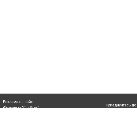
Реклама на сайті
Приєднуйтесь до 
Франшиза "CitySites"
+38 (096) 91 303 68
Віримо в повернення до Маріуполя
Допускається цит