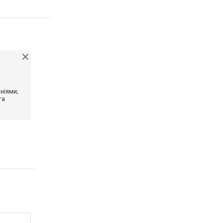
ніями;
та