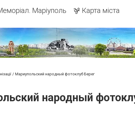
Меморіал. Маріуполь
Карта міста
ізації
Мариупольский народный фотоклуб Берег
льский народный фотокл