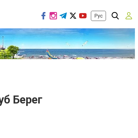
Рус
уб Берег