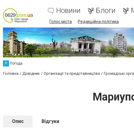
Новини
Блоги
Голос міста
Редакційна політика
П
Погода
Головна
Довідник
Організації та представництва
Громадські орган
Мариупо
Опис
Відгуки