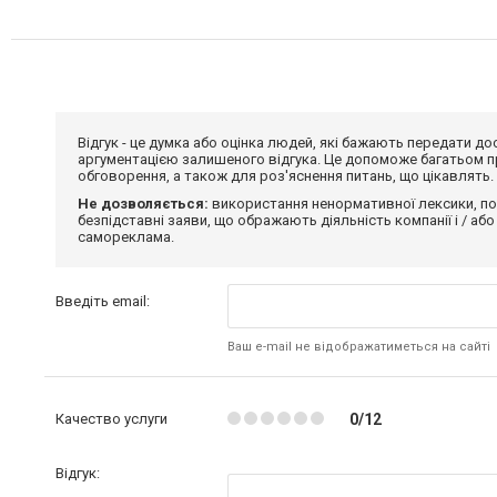
Відгук - це думка або оцінка людей, які бажають передати 
аргументацією залишеного відгука. Це допоможе багатьом пр
обговорення, а також для роз'яснення питань, що цікавлять.
Не дозволяється:
використання ненормативної лексики, по
безпідставні заяви, що ображають діяльність компанії і / або
самореклама.
Введіть email:
Ваш e-mail не відображатиметься на сайті
Качество услуги
0/12
Відгук: