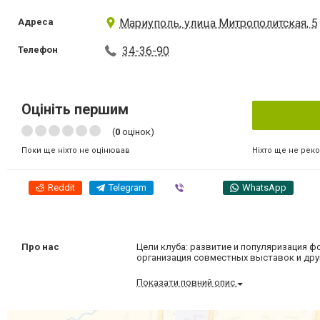
Адреса
Мариуполь, улица Митрополитская, 5
Телефон
34-36-90
Оцініть першим
(
0
оцінок)
Ніхто ще не рек
Поки ще ніхто не оцінював
Reddit
Telegram
Viber
WhatsApp
Про нас
Цели клуба: развитие и популяризация 
организация совместных выставок и др
Показати повний опис