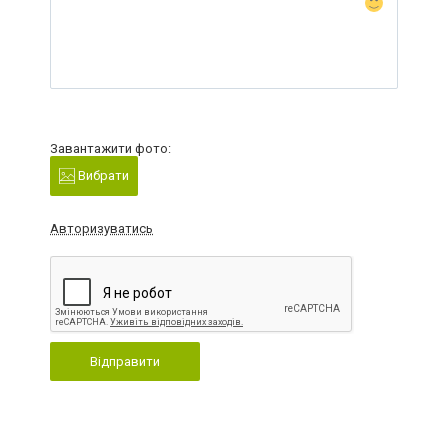
Завантажити фото:
Вибрати
Авторизуватись
Відправити