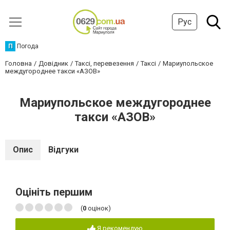
Рус
П
Погода
Головна
Довідник
Таксі, перевезення
Таксі
Мариупольское
междугороднее такси «АЗОВ»
Мариупольское междугороднее
такси «АЗОВ»
Опис
Відгуки
Оцініть першим
(
0
оцінок)
Я рекомендую