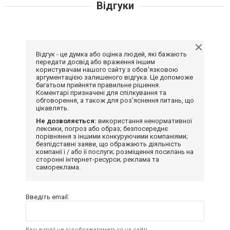
Відгуки
Відгук - це думка або оцінка людей, які бажають
передати досвід або враження іншим
користувачам нашого сайту з обов'язковою
аргументацією залишеного відгука. Це допоможе
багатьом прийняти правильне рішення.
Коментарі призначені для спілкування та
обговорення, а також для роз'яснення питань, що
цікавлять.
Не дозволяється:
використання ненормативної
лексики, погроз або образ; безпосереднє
порівняння з іншими конкуруючими компаніями;
безпідставні заяви, що ображають діяльність
компанії і / або її послуги; розміщення посилань на
сторонні інтернет-ресурси; реклама та
самореклама.
Введіть email:
Ваш e-mail не відображатиметься на сайті