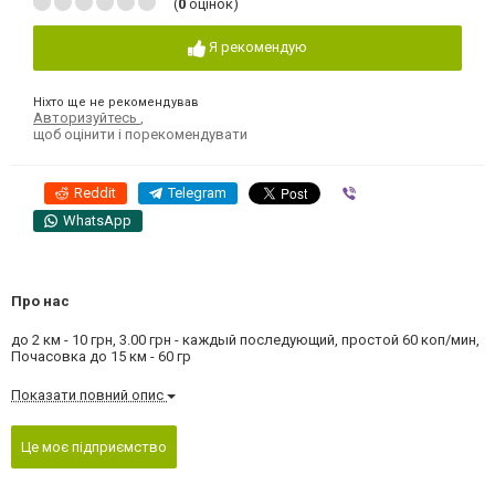
(
0
оцінок)
Я рекомендую
Ніхто ще не рекомендував
Авторизуйтесь
,
щоб оцінити і порекомендувати
Reddit
Telegram
Viber
WhatsApp
Про нас
до 2 км - 10 грн, 3.00 грн - каждый последующий, простой 60 коп/мин,
Почасовка до 15 км - 60 гр
Показати повний опис
Це моє підприємство