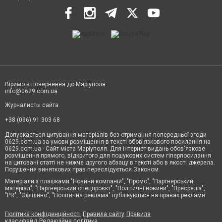
Віримо в повернення до Маріуполя
info@0629.com.ua
Журналисты сайта
+38 (096) 91 303 68
Допускається цитування матеріалів без отримання попередньої згоди
0629.com.ua за умови розміщення в тексті обов'язкового посилання на
0629.com.ua - Сайт міста Маріуполя. Для інтернет-видань обов'язкове
розміщення прямого, відкритого для пошукових систем гіперпосилання
на цитовані статті не нижче другого абзацу в тексті або в якості джерела.
Порушення виняткових прав переслідується Законом.
Матеріали з плашками "Новини компаній", "Промо", "Партнерський
матеріал", "Партнерський спецпроєкт", "Політичні новини", "Пресреліз",
"PR", "Офіційно", "Політична реклама" публікуються на правах реклами.
Політика конфіденційності
Правила сайту
Правила
класифайд
Редакційна політика