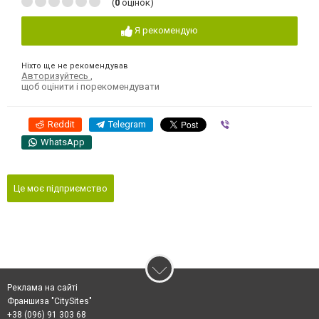
(
0
оцінок)
Я рекомендую
Ніхто ще не рекомендував
Авторизуйтесь
,
щоб оцінити і порекомендувати
Reddit
Telegram
Viber
WhatsApp
Це моє підприємство
Реклама на сайті
Франшиза "CitySites"
+38 (096) 91 303 68