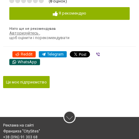
(
0
оцінок)
Я рекомендую
Ніхто ще не рекомендував
Авторизуйтесь
,
щоб оцінити і порекомендувати
Reddit
Telegram
Viber
WhatsApp
Це моє підприємство
Реклама на сайті
Франшиза "CitySites"
+38 (096) 91 303 68