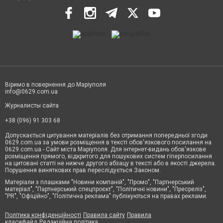
Віримо в повернення до Маріуполя
info@0629.com.ua
Журналисты сайта
+38 (096) 91 303 68
Допускається цитування матеріалів без отримання попередньої згоди
0629.com.ua за умови розміщення в тексті обов'язкового посилання на
0629.com.ua - Сайт міста Маріуполя. Для інтернет-видань обов'язкове
розміщення прямого, відкритого для пошукових систем гіперпосилання
на цитовані статті не нижче другого абзацу в тексті або в якості джерела.
Порушення виняткових прав переслідується Законом.
Матеріали з плашками "Новини компаній", "Промо", "Партнерський
матеріал", "Партнерський спецпроєкт", "Політичні новини", "Пресреліз",
"PR", "Офіційно", "Політична реклама" публікуються на правах реклами.
Політика конфіденційності
Правила сайту
Правила
класифайд
Редакційна політика