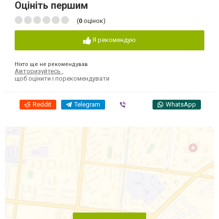
Оцініть першим
(
0
оцінок)
Я рекомендую
Ніхто ще не рекомендував
Авторизуйтесь
,
щоб оцінити і порекомендувати
Reddit
Telegram
Viber
WhatsApp