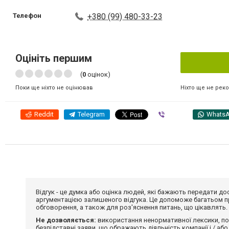
Телефон
+380 (99) 480-33-23
Оцініть першим
(
0
оцінок)
Ніхто ще не рек
Поки ще ніхто не оцінював
Reddit
Telegram
Viber
Whats
Відгук - це думка або оцінка людей, які бажають передати 
аргументацією залишеного відгука. Це допоможе багатьом пр
обговорення, а також для роз'яснення питань, що цікавлять.
Не дозволяється:
використання ненормативної лексики, по
безпідставні заяви, що ображають діяльність компанії і / або