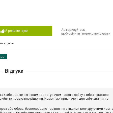
Авторизуйтесь
,
Я рекомендую
щоб оцінити і порекомендувати
омендував
App
Відгуки
досвід або враження іншим користувачам нашого сайту з обов'язковою
ийняти правильне рішення. Коментарі призначені для спілкування та
гроз або образ; безпосереднє порівняння з іншими конкуруючими компа
 її послуги; розміщення посилань на сторонні інтернет-ресурси; реклама 