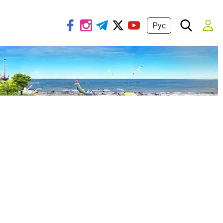
Рус
О