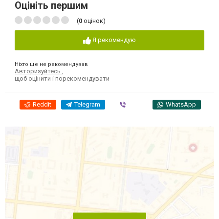
Оцініть першим
(
0
оцінок)
Я рекомендую
Ніхто ще не рекомендував
Авторизуйтесь
,
щоб оцінити і порекомендувати
Reddit
Telegram
Viber
WhatsApp