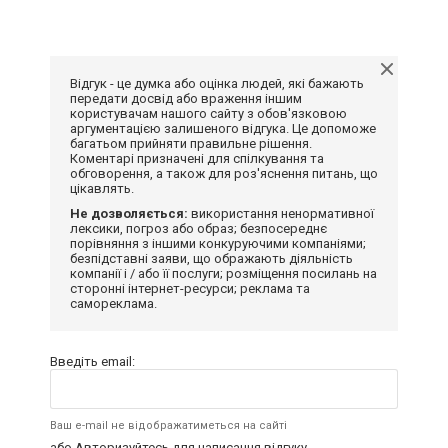
Відгук - це думка або оцінка людей, які бажають
передати досвід або враження іншим
користувачам нашого сайту з обов'язковою
аргументацією залишеного відгука. Це допоможе
багатьом прийняти правильне рішення.
Коментарі призначені для спілкування та
обговорення, а також для роз'яснення питань, що
цікавлять.
Не дозволяється:
використання ненормативної
лексики, погроз або образ; безпосереднє
порівняння з іншими конкуруючими компаніями;
безпідставні заяви, що ображають діяльність
компанії і / або її послуги; розміщення посилань на
сторонні інтернет-ресурси; реклама та
самореклама.
Введіть email:
Ваш e-mail не відображатиметься на сайті
або
Авторизуйтесь
для написання відгуку