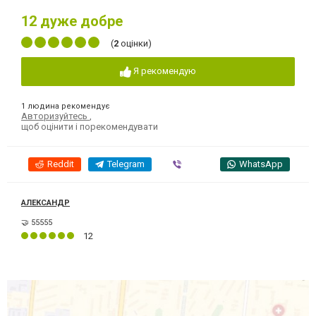
12
дуже добре
(
2
оцінки)
Я рекомендую
1 людина рекомендує
Авторизуйтесь
,
щоб оцінити і порекомендувати
Reddit
Telegram
Viber
WhatsApp
АЛЕКСАНДР
🤝 55555
12