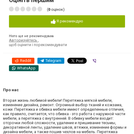
Оцініть першим
(
0
оцінок)
Я рекомендую
Ніхто ще не рекомендував
Авторизуйтесь
,
щоб оцінити і порекомендувати
Reddit
Telegram
Viber
WhatsApp
Про нас
Вторая жизнь любимой мебели! Перетяжка мягкой мебели,
изменение дизайна, ремонт. Огромный выбор тканей и кожзама,
кожи. Перетяжка и обивка мебели имеют определенные отличия,
как правило, считается, что обивка - это работа с наружной части
мебели, а перетяжка с внутренней. В обивку мебели входит:
отсрочки любой сложности, удаление и пришивание тесьмы,
декоративной ленты, удаление швов, втяжки, изменение формы и
дизайна мебели, а также пошив чехлов на мебель. Перетяжка