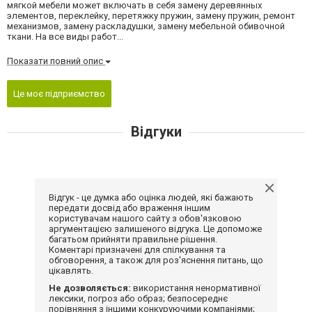
мягкой мебели может включать в себя замену деревянных
элементов, переклейку, перетяжку пружин, замену пружин, ремонт
механизмов, замену раскладушки, замену мебельной обивочной
ткани. На все виды работ...
Показати повний опис
Це моє підприємство
Відгуки
Відгук - це думка або оцінка людей, які бажають
передати досвід або враження іншим
користувачам нашого сайту з обов'язковою
аргументацією залишеного відгука. Це допоможе
багатьом прийняти правильне рішення.
Коментарі призначені для спілкування та
обговорення, а також для роз'яснення питань, що
цікавлять.
Не дозволяється:
використання ненормативної
лексики, погроз або образ; безпосереднє
порівняння з іншими конкуруючими компаніями;