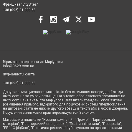
Франшиза "CitySites"
+38 (096) 91 303 68
Віримо в повернення до Маріуполя
info@0629.com.ua
Журналисты сайта
+38 (096) 91 303 68
Допускається цитування матеріалів без отримання попередньої згоди
0629.com.ua за умови розміщення в тексті обов'язкового посилання на
0629.com.ua - Сайт міста Маріуполя. Для інтернет-видань обов'язкове
розміщення прямого, відкритого для пошукових систем гіперпосилання
на цитовані статті не нижче другого абзацу в тексті або в якості джерела.
Порушення виняткових прав переслідується Законом.
Матеріали з плашками "Новини компаній", "Промо", "Партнерський
матеріал", "Партнерський спецпроєкт", "Політичні новини", "Пресреліз",
"PR", "Офіційно", "Політична реклама" публікуються на правах реклами.