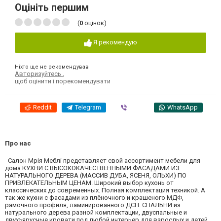
Оцініть першим
(
0
оцінок)
Я рекомендую
Ніхто ще не рекомендував
Авторизуйтесь
,
щоб оцінити і порекомендувати
Reddit
Telegram
Viber
WhatsApp
Про нас
Салон Мрія Меблі представляет свой ассортимент мебели для
дома КУХНИ С ВЫСОКОКАЧЕСТВЕННЫМИ ФАСАДАМИ ИЗ
НАТУРАЛЬНОГО ДЕРЕВА (МАССИВ ДУБА, ЯСЕНЯ, ОЛЬХИ) ПО
ПРИВЛЕКАТЕЛЬНЫМ ЦЕНАМ. Широкий выбор кухонь от
классических до современных. Полная комплектация техникой. А
так же кухни с фасадами из плёночного и крашеного МДФ,
рамочного профиля, ламинированного ДСП. СПАЛЬНИ из
натурального дерева разной комплектации, двуспальные и
двухъярусные кровати под любой интерьер для взрослых и детей.