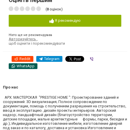
Оцініть першим
(
0
оцінок)
Я рекомендую
Ніхто ще не рекомендував
Авторизуйтесь
,
щоб оцінити і порекомендувати
Reddit
Telegram
Viber
WhatsApp
Про нас
АРХ. МАСТЕРСКАЯ "PRESTIGE HOME ": Проектирование зданий и
сооружений. 3D визуализация; Полное сопровождение по
документации, помощь с получением разрешения на строительство,
ввод в эксплуатацию. дизайн проекты интерьеров. Авторский
надзор; ландшафтный дизайн (благоустройство территории,
детские площадки, малые архитектурные формы, парки, беседки и
др.); Индивидуальное изготовление мебели, изготовление дверей
под заказ и по каталогу, доставка и установка Изготовление и