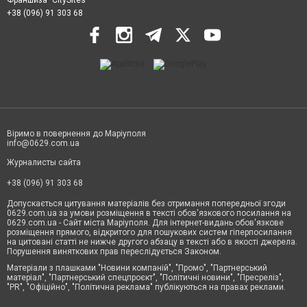
+38 (096) 91 303 68
Віримо в повернення до Маріуполя
info@0629.com.ua
Журналисты сайта
+38 (096) 91 303 68
Допускається цитування матеріалів без отримання попередньої згоди
0629.com.ua за умови розміщення в тексті обов'язкового посилання на
0629.com.ua - Сайт міста Маріуполя. Для інтернет-видань обов'язкове
розміщення прямого, відкритого для пошукових систем гіперпосилання
на цитовані статті не нижче другого абзацу в тексті або в якості джерела.
Порушення виняткових прав переслідується Законом.
Матеріали з плашками "Новини компаній", "Промо", "Партнерський
матеріал", "Партнерський спецпроєкт", "Політичні новини", "Пресреліз",
"PR", "Офіційно", "Політична реклама" публікуються на правах реклами.