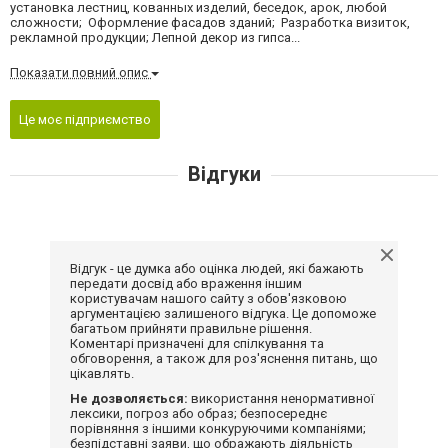
установка лестниц, кованных изделий, беседок, арок, любой
сложности; Оформление фасадов зданий; Разработка визиток,
рекламной продукции; Лепной декор из гипса...
Показати повний опис
Це моє підприємство
Відгуки
Відгук - це думка або оцінка людей, які бажають
передати досвід або враження іншим
користувачам нашого сайту з обов'язковою
аргументацією залишеного відгука. Це допоможе
багатьом прийняти правильне рішення.
Коментарі призначені для спілкування та
обговорення, а також для роз'яснення питань, що
цікавлять.
Не дозволяється:
використання ненормативної
лексики, погроз або образ; безпосереднє
порівняння з іншими конкуруючими компаніями;
безпідставні заяви, що ображають діяльність