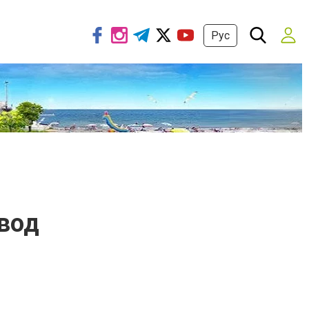
Рус
вод