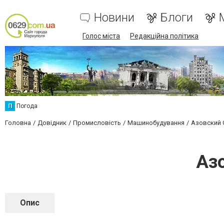
Новини
Блоги
Голос міста
Редакційна політика
П
Погода
Головна
Довідник
Промисловість
Машинобудування
Азовский 
Аз
Опис