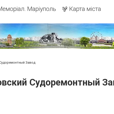
Меморіал. Маріуполь
Карта міста
Судоремонтный Завод
овский Судоремонтный За