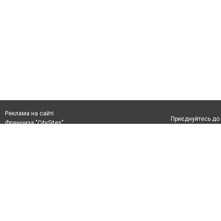
Реклама на сайті
Приєднуйтесь до 
Франшиза "CitySites"
+38 (096) 91 303 68
Віримо в повернення до Маріуполя
Допускається цит
info@0629.com.ua
тексті обов'язко
розміщення прямо
Журналисты сайта
абзацу в тексті 
Матеріали з плаш
+38 (096) 91 303 68
"Політичні новини