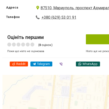
Адреса
87510, Мариуполь, проспект Адмирал
Телефон
+380 (629) 53 01 91
Оцініть першим
(
0
оцінок)
Ніхто ще не рек
Поки ще ніхто не оцінював
Reddit
Telegram
Viber
WhatsApp