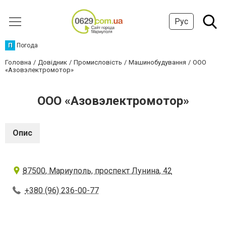
Рус
П
Погода
Головна
Довідник
Промисловість
Машинобудування
ООО
«Азовэлектромотор»
ООО «Азовэлектромотор»
Опис
87500, Мариуполь, проспект Лунина, 42
+380 (96) 236-00-77