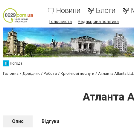
Новини
Блоги
Голос міста
Редакційна політика
П
Погода
Головна
Довідник
Робота
Крюїнгові послуги
Атланта Atlanta Ltd.
Атланта At
Опис
Відгуки