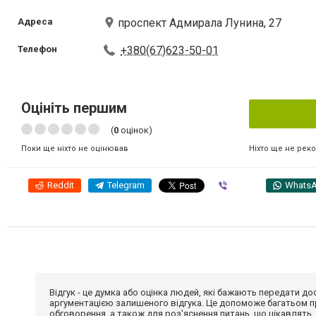
Адреса
проспект Адмирала Лунина, 27
Телефон
+380(67)623-50-01
Оцініть першим
(
0
оцінок)
Ніхто ще не рек
Поки ще ніхто не оцінював
Reddit
Telegram
Viber
Whats
Відгук - це думка або оцінка людей, які бажають передати 
аргументацією залишеного відгука. Це допоможе багатьом пр
обговорення, а також для роз'яснення питань, що цікавлять.