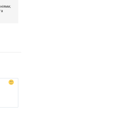
ніями;
та