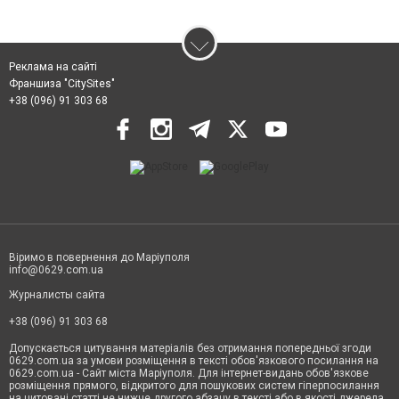
Реклама на сайті
Франшиза "CitySites"
+38 (096) 91 303 68
Віримо в повернення до Маріуполя
info@0629.com.ua
Журналисты сайта
+38 (096) 91 303 68
Допускається цитування матеріалів без отримання попередньої згоди
0629.com.ua за умови розміщення в тексті обов'язкового посилання на
0629.com.ua - Сайт міста Маріуполя. Для інтернет-видань обов'язкове
розміщення прямого, відкритого для пошукових систем гіперпосилання
на цитовані статті не нижче другого абзацу в тексті або в якості джерела.