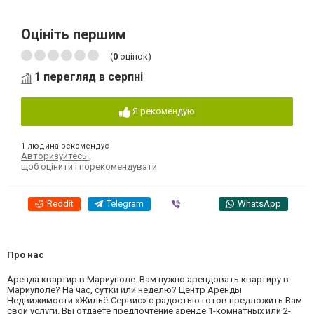
Оцініть першим
(
0
оцінок)
1 перегляд в серпні
Я рекомендую
1 людина рекомендує
Авторизуйтесь
,
щоб оцінити і порекомендувати
Reddit
Telegram
Viber
WhatsApp
Про нас
Аренда квартир в Мариуполе. Вам нужно арендовать квартиру в
Мариуполе? На час, сутки или неделю? Центр Аренды
Недвижимости «Жильё-Сервис» с радостью готов предложить Вам
свои услуги. Вы отдаёте предпочтение аренде 1-комнатных или 2-