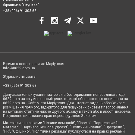
Франшиза "CitySites"
+38 (096) 91 303 68
Віримо в повернення до Маріуполя
info@0629.com.ua
Журналисты сайта
+38 (096) 91 303 68
Допускається цитування матеріалів без отримання попередньої згоди
0629.com.ua за умови розміщення в тексті обов'язкового посилання на
0629.com.ua - Сайт міста Маріуполя. Для інтернет-видань обов'язкове
розміщення прямого, відкритого для пошукових систем гіперпосилання
на цитовані статті не нижче другого абзацу в тексті або в якості джерела.
Порушення виняткових прав переслідується Законом.
Матеріали з плашками "Новини компаній", "Промо", "Партнерський
матеріал", "Партнерський спецпроєкт", "Політичні новини", "Пресреліз",
"PR", "Офіційно", "Політична реклама" публікуються на правах реклами.