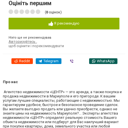
Оцініть першим
(
0
оцінок)
Я рекомендую
Ніхто ще не рекомендував
Авторизуйтесь
,
щоб оцінити і порекомендувати
Reddit
Telegram
Viber
WhatsApp
Про нас
Агентство недвижимости «ЦЕНТР» — это аренда, а также покупка и
продажа недвижимости в Мариуполе и его пригороде. К вашим
услугам лучшие специалисты, работающие с недвижимостью. Мы
гарантируем удобное, быстрое и безопасное проведение сделок.
Вы желаете выгодно продать или удачно приобрести, однако не
знаете цены на недвижимость Мариуполя?... Эксперты агентства
недвижимости «ЦЕНТР» определят реальную стоимость Вашего
объекта недвижимости или подберут для Вас наилучший вариант
при покупке квартиры, дома, земельного участка или любой