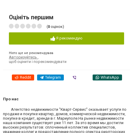
Оцініть першим
(
0
оцінок)
Я рекомендую
Ніхто ще не рекомендував
Авторизуйтесь
,
щоб оцінити і порекомендувати
Reddit
Telegram
Viber
WhatsApp
Про нас
Агентство недвижимости "Кварт-Сервис" оказывает услуги по
продаже и покупке квартир, домов, коммерческой недвижимости,
покупке в кредит, аренде в г. Мариуполе.На рынке недвижимости
наша компания существует уже 11 лет. За это время мы достигли
высоких результатов: сплоченный коллектив специалистов,
уважение коллег и предоставление полного спектра риэлторских