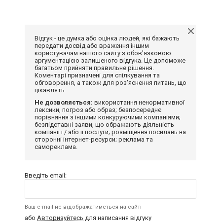
Відгук - це думка або оцінка людей, які бажають
передати досвід або враження іншим
користувачам нашого сайту з обов'язковою
аргументацією залишеного відгука. Це допоможе
багатьом прийняти правильне рішення.
Коментарі призначені для спілкування та
обговорення, а також для роз'яснення питань, що
цікавлять.
Не дозволяється:
використання ненормативної
лексики, погроз або образ; безпосереднє
порівняння з іншими конкуруючими компаніями;
безпідставні заяви, що ображають діяльність
компанії і / або її послуги; розміщення посилань на
сторонні інтернет-ресурси; реклама та
самореклама.
Введіть email:
Ваш e-mail не відображатиметься на сайті
або
Авторизуйтесь
для написання відгуку