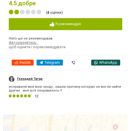
4.5
добре
(
4
оцінки)
Я рекомендую
Ніхто ще не рекомендував
Авторизуйтесь
,
щоб оцінити і порекомендувати
Reddit
Telegram
Viber
WhatsApp
Геннадий Татар
исправили мне мою хонду , нашли причину которую не могли найти
другие . мне всё понравилось !!
12