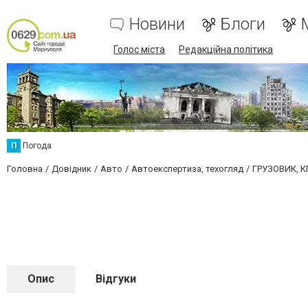
Новини
Блоги
Голос міста
Редакційна політика
П
Погода
Головна
Довідник
Авто
Автоекспертиза, техогляд
ГРУЗОВИК, К
Опис
Відгуки