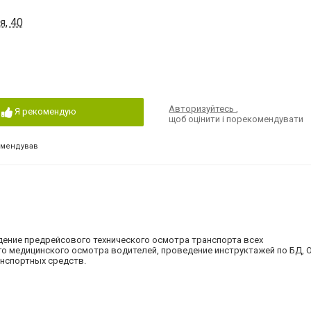
я, 40
Авторизуйтесь
,
Я рекомендую
щоб оцінити і порекомендувати
омендував
дение предрейсового технического осмотра транспорта всех
о медицинского осмотра водителей, проведение инструктажей по БД, О
анспортных средств.