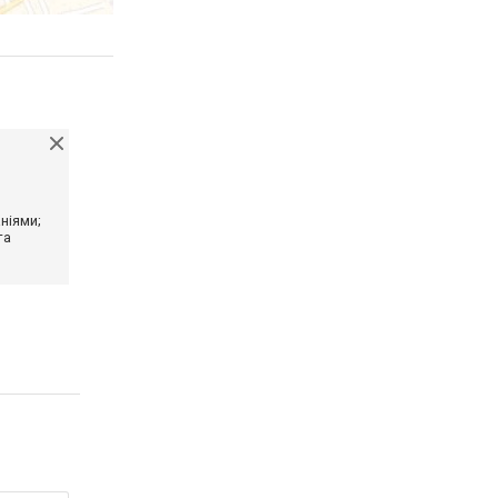
ніями;
та