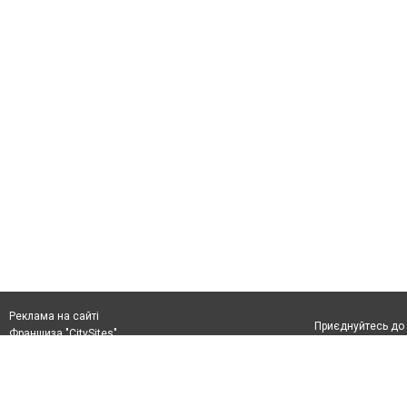
Реклама на сайті
Приєднуйтесь до 
Франшиза "CitySites"
+38 (096) 91 303 68