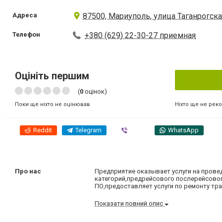
Адреса
87500, Мариуполь, улица Таганрогска
Телефон
+380 (629) 22-30-27 приемная
Оцініть першим
(
0
оцінок)
Ніхто ще не рек
Поки ще ніхто не оцінював
Reddit
Telegram
Viber
WhatsApp
Про нас
Предприятие оказывает услуги на прове
категорий,предрейсового послерейсовог
ПО,предоставляет услуги по ремонту тр
Показати повний опис