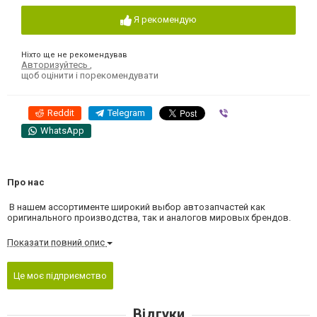
Я рекомендую
Ніхто ще не рекомендував
Авторизуйтесь
,
щоб оцінити і порекомендувати
Reddit
Telegram
Viber
WhatsApp
Про нас
В нашем ассортименте широкий выбор автозапчастей как
оригинального производства, так и аналогов мировых брендов.
Показати повний опис
Це моє підприємство
Відгуки