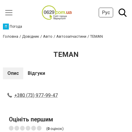
Рус
П
Погода
Головна
Довідник
Авто
Автозапчастини
TEMAN
TEMAN
Опис
Відгуки
+380 (73) 977-99-47
Оцініть першим
(
0
оцінок)