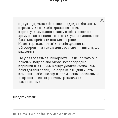
Відгук - це думка або оцінка людей, які бажають
передати досвід або враження іншим
користувачам нашого сайту з обов'язковою
аргументацією залишеного відгука. Це допоможе
багатьом прийняти правильне рішення.
Коментарі призначені для спілкування та
обговорення, а також для роз'яснення питань, що
цікавлять.
Не дозволяється:
використання ненормативної
лексики, погроз або образ; безпосереднє
порівняння з іншими конкуруючими компаніями;
безпідставні заяви, що ображають діяльність
компанії і / або її послуги; розміщення посилань на
сторонні інтернет-ресурси; реклама та
самореклама.
Введіть email:
Ваш e-mail не відображатиметься на сайті