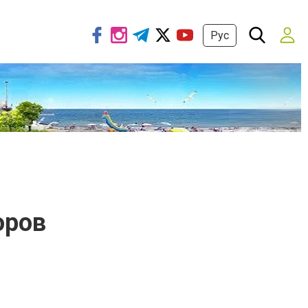
Рус
оров