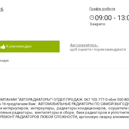
26
Графік роботи
09:00 - 13:
Закрито
Авторизуйтесь
,
Я рекомендую
щоб оцінити і порекомендувати
ендує
АНИИ "АВТОРАДИАТОРЫ"! ОТДЕЛ ПРОДАЖ: 067 103-777-0 viber 050 803
4-16-16 предлагаем Вам: АВТОМОБИЛЬНЫЕ РАДИАТОРЫ ПО САМОЙ ВЫГОД
 и интеркулеров, интеркулеры, радиаторы кондиционеров, осушители 
сляные радиаторы, вентиляторы в сборе, баки радиаторов и уплотнит
Й РЕМОНТ РАДИАТОРОВ ЛЮБОЙ СЛОЖНОСТИ, аргоновую сварку алюмини