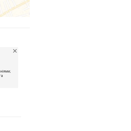
ніями;
та