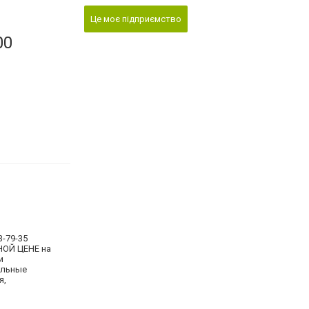
Це моє підприємство
00
-79-35
НОЙ ЦЕНЕ на
и
ельные
я,