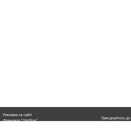
Реклама на сайті
Приєднуйтесь до 
Франшиза "CitySites"
+38 (096) 91 303 68