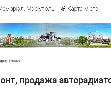
Меморіал. Маріуполь
Карта міста
торадиаторов
онт, продажа авторадиат