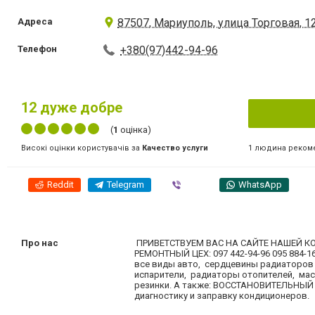
Адреса
87507, Мариуполь, улица Торговая, 1
Телефон
+380(97)442-94-96
12
дуже добре
(
1
оцінка)
1 людина реком
Високі оцінки користувачів за
Качество услуги
Reddit
Telegram
Viber
WhatsApp
Про нас
ПРИВЕТСТВУЕМ ВАС НА САЙТЕ НАШЕЙ КОМП
РЕМОНТНЫЙ ЦЕХ: 097 442-94-96 095 88
все виды авто, сердцевины радиаторов
испарители, радиаторы отопителей, ма
резинки. А также: ВОССТАНОВИТЕЛЬНЫ
диагностику и заправку кондиционеров.