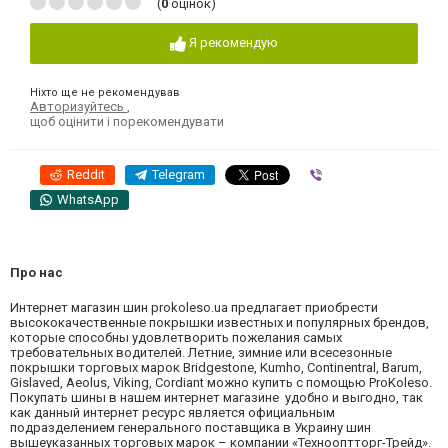
(
0
оцінок)
Я рекомендую
Ніхто ще не рекомендував
Авторизуйтесь
,
щоб оцінити і порекомендувати
Reddit
Telegram
Viber
WhatsApp
Про нас
Интернет магазин шин prokoleso.ua предлагает приобрести
высококачественные покрышки известных и популярных брендов,
которые способны удовлетворить пожелания самых
требовательных водителей. Летние, зимние или всесезонные
покрышки торговых марок Bridgestone, Kumho, Continentral, Barum,
Gislaved, Aeolus, Viking, Cordiant можно купить с помощью ProKoleso.
Покупать шины в нашем интернет магазине удобно и выгодно, так
как данный интернет ресурс является официальным
подразделением генерального поставщика в Украину шин
вышеуказанных торговых марок – компании «Технооптторг-Трейд».