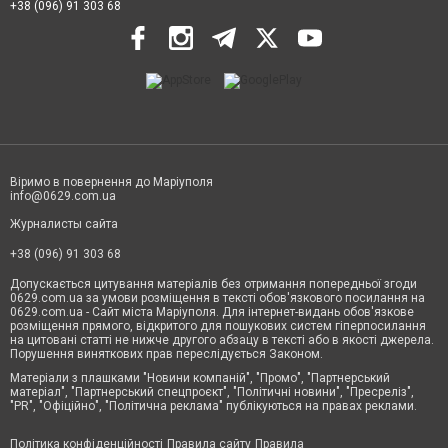
+38 (096) 91 303 68
Віримо в повернення до Маріуполя
info@0629.com.ua
Журналисты сайта
+38 (096) 91 303 68
Допускається цитування матеріалів без отримання попередньої згоди
0629.com.ua за умови розміщення в тексті обов'язкового посилання на
0629.com.ua - Сайт міста Маріуполя. Для інтернет-видань обов'язкове
розміщення прямого, відкритого для пошукових систем гіперпосилання
на цитовані статті не нижче другого абзацу в тексті або в якості джерела.
Порушення виняткових прав переслідується Законом.
Матеріали з плашками "Новини компаній", "Промо", "Партнерський
матеріал", "Партнерський спецпроєкт", "Політичні новини", "Пресреліз",
"PR", "Офіційно", "Політична реклама" публікуються на правах реклами.
Політика конфіденційності
Правила сайту
Правила