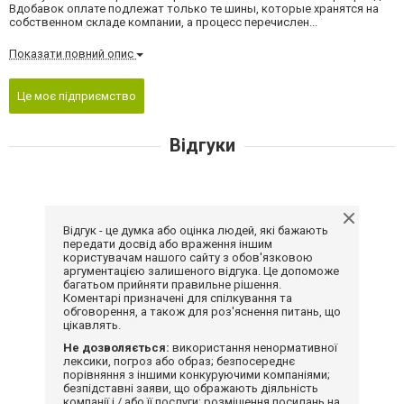
Вдобавок оплате подлежат только те шины, которые хранятся на
собственном складе компании, а процесс перечислен...
Показати повний опис
Це моє підприємство
Відгуки
Відгук - це думка або оцінка людей, які бажають
передати досвід або враження іншим
користувачам нашого сайту з обов'язковою
аргументацією залишеного відгука. Це допоможе
багатьом прийняти правильне рішення.
Коментарі призначені для спілкування та
обговорення, а також для роз'яснення питань, що
цікавлять.
Не дозволяється:
використання ненормативної
лексики, погроз або образ; безпосереднє
порівняння з іншими конкуруючими компаніями;
безпідставні заяви, що ображають діяльність
компанії і / або її послуги; розміщення посилань на