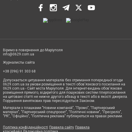
Віримо в повернення до Маріуполя
info@0629.com.ua
Журналисты сайта
+38 (096) 91 303 68
Допускається цитування матеріалів без отримання попередньої згоди
0629.com.ua за умови розміщення в тексті обов'язкового посилання на
0629.com.ua - Сайт міста Маріуполя. Для інтернет-видань обов'язкове
розміщення прямого, відкритого для пошукових систем гіперпосилання
на цитовані статті не нижче другого абзацу в тексті або в якості джерела.
Порушення виняткових прав переслідується Законом.
Матеріали з плашками "Новини компаній", "Промо", "Партнерський
матеріал", "Партнерський спецпроєкт", "Політичні новини", "Пресреліз",
"PR", "Офіційно", "Політична реклама" публікуються на правах реклами.
Політика конфіденційності
Правила сайту
Правила
класифайд
Редакційна політика