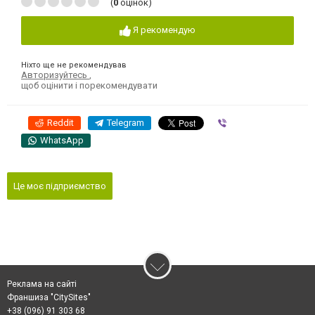
(
0
оцінок)
Я рекомендую
Ніхто ще не рекомендував
Авторизуйтесь
,
щоб оцінити і порекомендувати
Reddit
Telegram
Viber
WhatsApp
Це моє підприємство
Реклама на сайті
Франшиза "CitySites"
+38 (096) 91 303 68