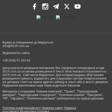
Віримо в повернення до Маріуполя
info@0629.com.ua
Журналисты сайта
+38 (096) 91 303 68
Допускається цитування матеріалів без отримання попередньої згоди
0629.com.ua за умови розміщення в тексті обов'язкового посилання на
0629.com.ua - Сайт міста Маріуполя. Для інтернет-видань обов'язкове
розміщення прямого, відкритого для пошукових систем гіперпосилання
на цитовані статті не нижче другого абзацу в тексті або в якості джерела.
Порушення виняткових прав переслідується Законом.
Матеріали з плашками "Новини компаній", "Промо", "Партнерський
матеріал", "Партнерський спецпроєкт", "Політичні новини", "Пресреліз",
"PR", "Офіційно", "Політична реклама" публікуються на правах реклами.
Політика конфіденційності
Правила сайту
Правила
класифайд
Редакційна політика