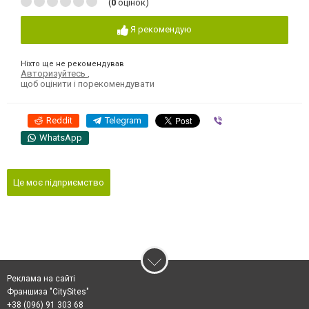
(
0
оцінок)
Я рекомендую
Ніхто ще не рекомендував
Авторизуйтесь
,
щоб оцінити і порекомендувати
Reddit
Telegram
Viber
WhatsApp
Це моє підприємство
Реклама на сайті
Франшиза "CitySites"
+38 (096) 91 303 68