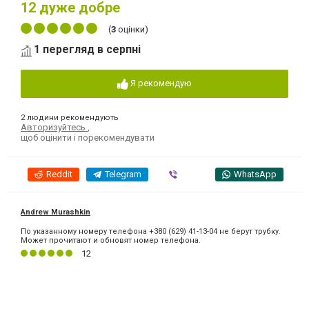
12
дуже добре
(
3
оцінки)
1 перегляд в серпні
Я рекомендую
2 людини рекомендують
Авторизуйтесь
,
щоб оцінити і порекомендувати
Reddit
Telegram
Viber
WhatsApp
Andrew Murashkin
По указанному номеру телефона +380 (629) 41-13-04 не берут трубку.
Может прочитают и обновят номер телефона.
12