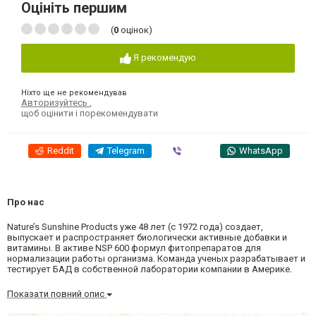
Оцініть першим
(
0
оцінок)
Я рекомендую
Ніхто ще не рекомендував
Авторизуйтесь
,
щоб оцінити і порекомендувати
Reddit
Telegram
Viber
WhatsApp
Про нас
Nature’s Sunshine Products уже 48 лет (с 1972 года) создает,
выпускает и распространяет биологически активные добавки и
витамины. В активе NSP 600 формул фитопрепаратов для
нормализации работы организма. Команда ученых разрабатывает и
тестирует БАД в собственной лаборатории компании в Америке.
Показати повний опис