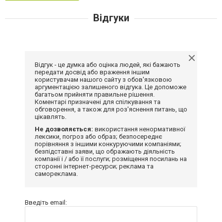
Відгуки
Відгук - це думка або оцінка людей, які бажають
передати досвід або враження іншим
користувачам нашого сайту з обов'язковою
аргументацією залишеного відгука. Це допоможе
багатьом прийняти правильне рішення.
Коментарі призначені для спілкування та
обговорення, а також для роз'яснення питань, що
цікавлять.
Не дозволяється:
використання ненормативної
лексики, погроз або образ; безпосереднє
порівняння з іншими конкуруючими компаніями;
безпідставні заяви, що ображають діяльність
компанії і / або її послуги; розміщення посилань на
сторонні інтернет-ресурси; реклама та
самореклама.
Введіть email: