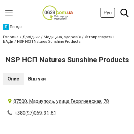
Рус
П
Погода
Головна
Довідник
Медицина, здоров'я
Фітопрепарати і
БАДи
NSP НСП Natures Sunshine Products
NSP НСП Natures Sunshine Products
Опис
Відгуки
87500, Мариуполь, улица Георгиевская, 78
+380(97)069-31-81