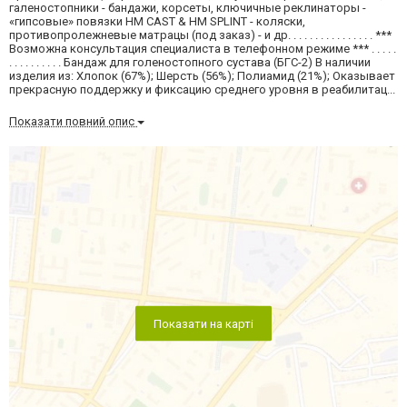
галеностопники - бандажи, корсеты, ключичные реклинаторы -
«гипсовые» повязки HM CAST & HM SPLINT - коляски,
противопролежневые матрацы (под заказ) - и др. . . . . . . . . . . . . . . . ***
Возможна консультация специалиста в телефонном режиме *** . . . . .
. . . . . . . . . . Бандаж для голеностопного сустава (БГС-2) В наличии
изделия из: Хлопок (67%); Шерсть (56%); Полиамид (21%); Оказывает
прекрасную поддержку и фиксацию среднего уровня в реабилитац...
Показати повний опис
Показати на карті