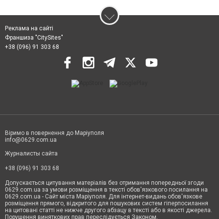
Реклама на сайті
Франшиза "CitySites"
+38 (096) 91 303 68
Віримо в повернення до Маріуполя
info@0629.com.ua
Журналисты сайта
+38 (096) 91 303 68
Допускається цитування матеріалів без отримання попередньої згоди
0629.com.ua за умови розміщення в тексті обов'язкового посилання на
0629.com.ua - Сайт міста Маріуполя. Для інтернет-видань обов'язкове
розміщення прямого, відкритого для пошукових систем гіперпосилання
на цитовані статті не нижче другого абзацу в тексті або в якості джерела.
Порушення виняткових прав переслідується Законом.