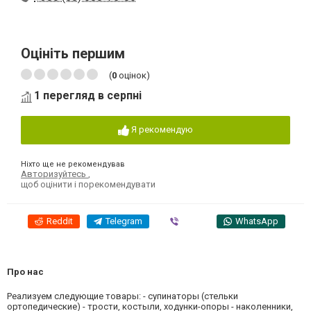
Оцініть першим
(
0
оцінок)
1 перегляд в серпні
Я рекомендую
Ніхто ще не рекомендував
Авторизуйтесь
,
щоб оцінити і порекомендувати
Reddit
Telegram
Viber
WhatsApp
Про нас
Реализуем следующие товары: - супинаторы (стельки
ортопедические) - трости, костыли, ходунки-опоры - наколенники,