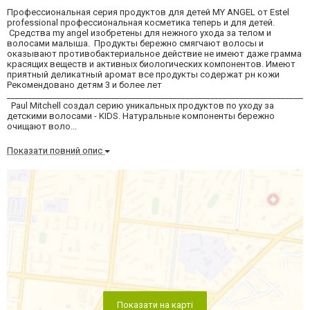
Профессиональная серия продуктов для детей MY ANGEL от Estel
professional профессиональная косметика теперь и для детей.
Cредства my angel изобретены для нежного ухода за телом и
волосами малыша. Продукты бережно смягчают волосы и
оказывают противобактериальное действие не имеют даже грамма
красящих веществ и активных биологических компонентов. Имеют
приятный деликатный аромат все продукты содержат рн кожи
Рекомендовано детям 3 и более лет
_________________________________________________________________________
Paul Mitchell создал серию уникальных продуктов по уходу за
детскими волосами - KIDS. Натуральные компоненты бережно
очищают воло...
Показати повний опис
Показати на карті