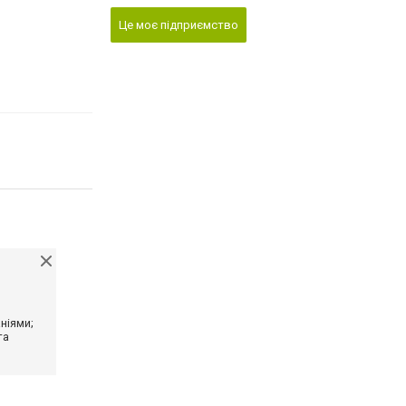
Це моє підприємство
ніями;
та