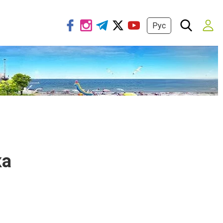
Рус
ка