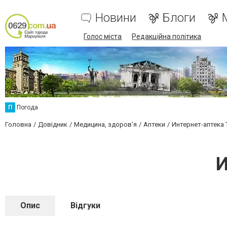
Новини
Блоги
Голос міста
Редакційна політика
П
Погода
Головна
Довідник
Медицина, здоров'я
Аптеки
Интернет-аптека 
И
Опис
Відгуки