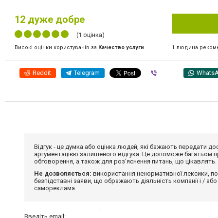
12
дуже добре
(
1
оцінка)
1 людина реком
Високі оцінки користувачів за
Качество услуги
Reddit
Telegram
Viber
Whats
Відгук - це думка або оцінка людей, які бажають передати 
аргументацією залишеного відгука. Це допоможе багатьом пр
обговорення, а також для роз'яснення питань, що цікавлять.
Не дозволяється:
використання ненормативної лексики, по
безпідставні заяви, що ображають діяльність компанії і / або
самореклама.
Введіть email: