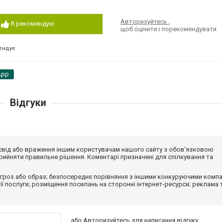
Авторизуйтесь
,
Я рекомендую
щоб оцінити і порекомендувати
ендує
App
Відгуки
досвід або враження іншим користувачам нашого сайту з обов'язковою
ийняти правильне рішення. Коментарі призначені для спілкування та
гроз або образ; безпосереднє порівняння з іншими конкуруючими компа
 її послуги; розміщення посилань на сторонні інтернет-ресурси; реклама 
або
Авторизуйтесь
для написання відгуку